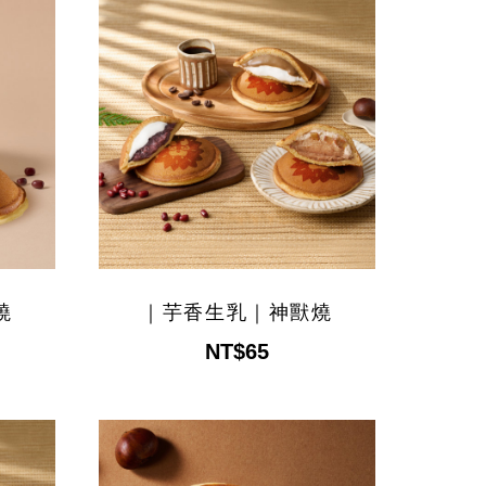
燒
｜芋香生乳｜神獸燒
NT$65