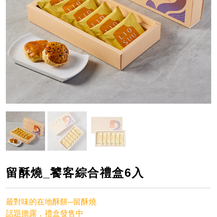
留酥燒_饕客綜合禮盒6入
最對味的在地酥餅─留酥燒
話題擔露，禮盒發售中