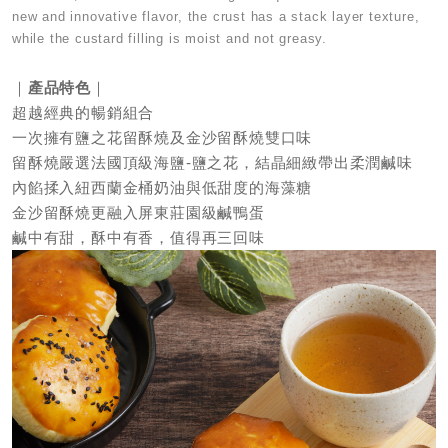
new and innovative flavor, the crust has a stack layer texture,
while the custard filling is moist and not greasy.
｜
產品特色
｜
超越經典的暢銷組合
一次擁有鹽之花留酥燒及金沙留酥燒雙口味
留酥燒嚴選法國頂級海鹽-鹽之花，結晶細緻帶出柔潤鹹味
內餡揉入紐西蘭金桶奶油與低甜度的海藻糖
金沙留酥燒更融入屏東莊園級鹹鴨蛋
鹹中有甜，酥中有香，值得再三回味