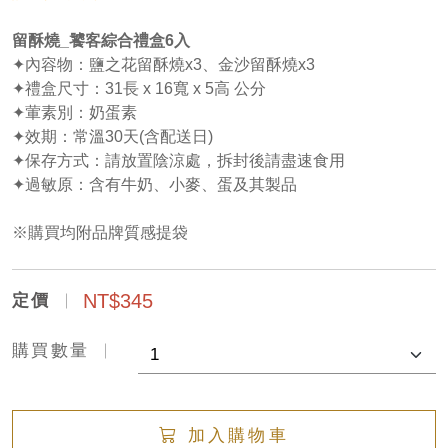
留酥燒_饕客綜合禮盒6入
✦內容物：鹽之花留酥燒x3、金沙留酥燒x3
✦禮盒尺寸：31長 x 16寬 x 5高 公分
✦葷素別：奶蛋素
✦效期：常溫30天(含配送日)
✦保存方式：請放置陰涼處，拆封後請盡速食用
✦過敏原：含有牛奶、小麥、蛋及其製品
※購買均附品牌質感提袋
NT$345
定價
購買數量
加入購物車