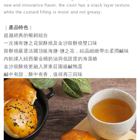
new and innovative flavor, the crust has a stack layer texture,
while the custard filling is moist and not greasy.
｜
產品特色
｜
超越經典的暢銷組合
一次擁有鹽之花留酥燒及金沙留酥燒雙口味
留酥燒嚴選法國頂級海鹽-鹽之花，結晶細緻帶出柔潤鹹味
內餡揉入紐西蘭金桶奶油與低甜度的海藻糖
金沙留酥燒更融入屏東莊園級鹹鴨蛋
鹹中有甜，酥中有香，值得再三回味