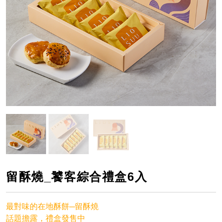
留酥燒_饕客綜合禮盒6入
最對味的在地酥餅─留酥燒
話題擔露，禮盒發售中