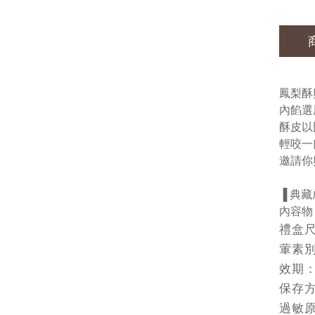
鳳梨酥
內餡選
酥皮以
輕咬一
邀請你
▐ 典
內容物
禮盒尺
葷素
效期：
保存
過敏