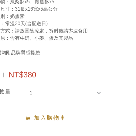
物：鳳梨酥x5、鳳凰酥x5
尺寸：31長x16寬x5高公分
素別：奶蛋素
：常溫30天(含配送日)
存方式：請放置陰涼處，拆封後請盡速食用
敏原：含有牛奶、小麥、蛋及其製品
買均附品牌質感提袋
NT$380
數量
加入購物車