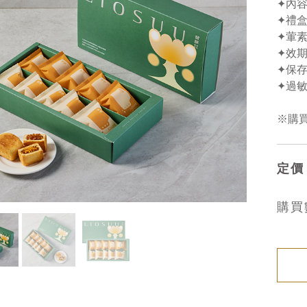
✦內容
✦禮盒
✦葷
✦效期
✦保
✦過
※購
定價
購買