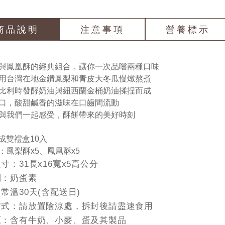
商品說明
注意事項
營養標示
與鳳凰酥的經典組合，讓你一次品嚐兩種口味
用台灣在地金鑽鳳梨和青皮大冬瓜慢燉熬煮
比利時發酵奶油與紐西蘭金桶奶油揉捏而成
口，酸甜鹹香的滋味在口齒間流動
與我們一起感受，酥餅帶來的美好時刻
藏成雙禮盒10入
：鳳梨酥x5、鳳凰酥x5
寸：31長x16寬x5高公分
別：奶蛋素
常溫30天(含配送日)
方式：請放置陰涼處，拆封後請盡速食用
原：含有牛奶、小麥、蛋及其製品