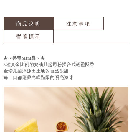
商品說明
注意事項
營養標示
❀～熱帶Mini酥～❀
5種黃金比例的奶油與起司粉揉合成輕盈酥香
金鑽鳳梨淬鍊出土地的自然酸甜
每一口都蘊藏島嶼豔陽的明亮滋味